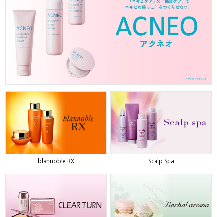
blannoble RX
Scalp Spa